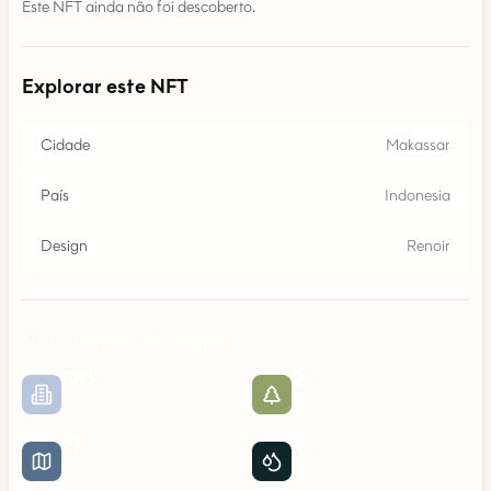
Este NFT ainda não foi descoberto.
Explorar este NFT
Cidade
Makassar
País
Indonesia
Design
Renoir
Composição do mapa
58
%
2
%
Urbano
Parques
27
%
13
%
Estradas
Água