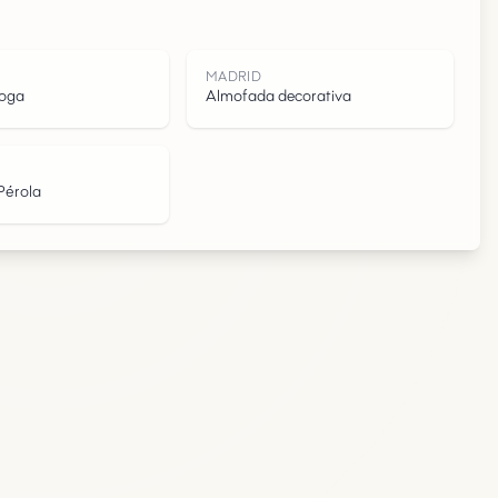
D
MADRID
yoga
Almofada decorativa
Pérola