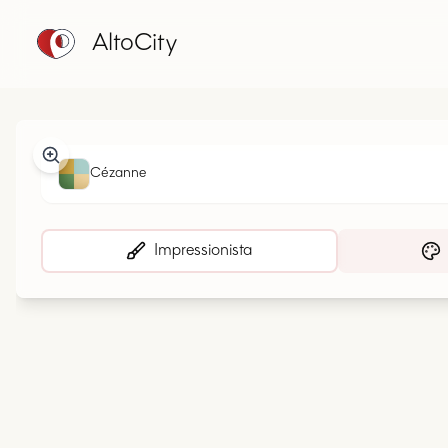
AltoCity
Cézanne
Impressionista