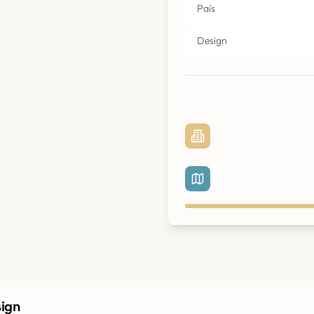
País
Design
Composição do map
36
%
Urbano
36
%
Estradas
Urbano
Parques
sign
Estradas