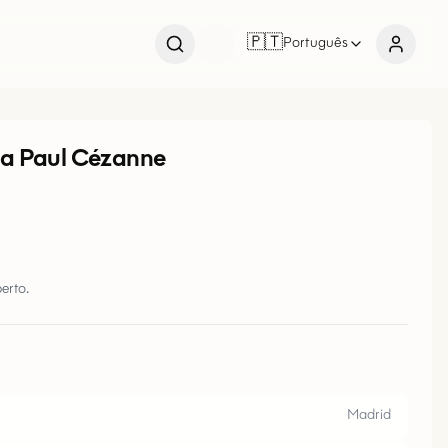
🇵🇹
Português
 a Paul Cézanne
erto.
Madrid