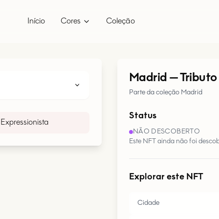
Início
Cores
Coleção
Madrid
—
Tributo
Parte da coleção Madrid
Status
Expressionista
NÃO DESCOBERTO
Este NFT ainda não foi descob
Explorar este NFT
Cidade