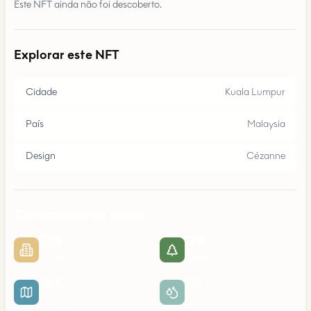
Este NFT ainda não foi descoberto.
Explorar este NFT
Cidade
Kuala Lumpur
País
Malaysia
Design
Cézanne
Composição do mapa
52
%
12
%
Urbano
Parques
34
%
2
%
Estradas
Água