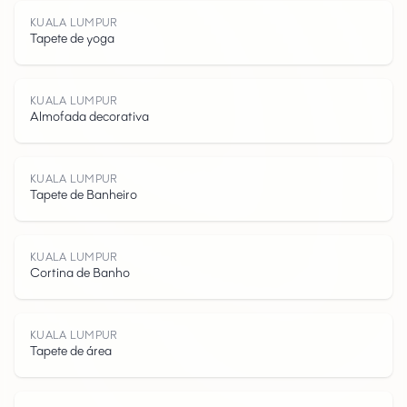
KUALA LUMPUR
K
U
A
L
L
U
P
U
Tapete de yoga
KUALA LUMPUR
Almofada decorativa
A
KUALA LUMPUR
Tapete de Banheiro
KUALA LUMPUR
Cortina de Banho
M
KUALA LUMPUR
Tapete de área