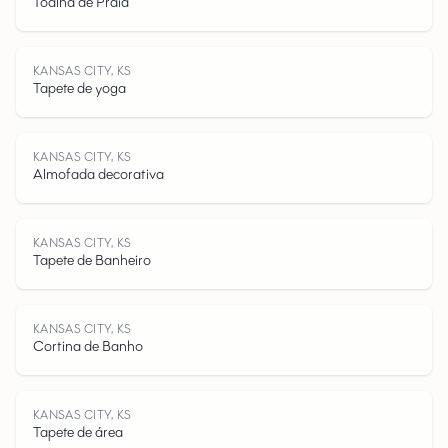
Toalha de Praia
K
A
N
S
A
C
I
T
Y
K
KANSAS CITY, KS
Tapete de yoga
KANSAS CITY, KS
Almofada decorativa
S
KANSAS CITY, KS
Tapete de Banheiro
KANSAS CITY, KS
Cortina de Banho
KANSAS CITY, KS
Tapete de área