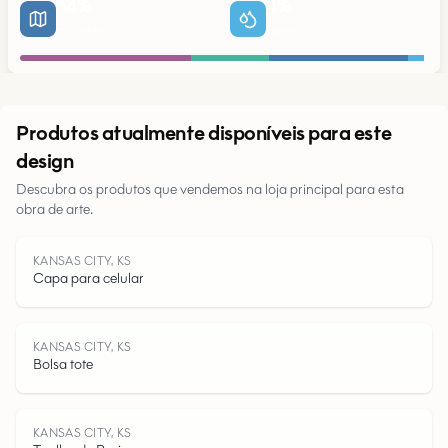
34
%
4
%
Estradas
Água
Urbano
Produtos atualmente disponíveis para este
design
Descubra os produtos que vendemos na loja principal para esta
obra de arte.
Parques
KANSAS CITY, KS
Estradas
Capa para celular
Água
KANSAS CITY, KS
Bolsa tote
KANSAS CITY, KS