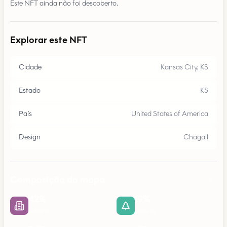
Este NFT ainda não foi descoberto.
Explorar este NFT
Cidade
Kansas City, KS
Estado
KS
País
United States of America
Design
Chagall
Composição do mapa
42
%
19
%
Urbano
Parques