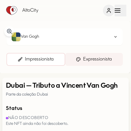
AltoCity
Van Gogh
Impressionista
Expressionista
Dubai
—
Tributo a Vincent Van Gogh
Parte da coleção Dubai
Status
NÃO DESCOBERTO
Este NFT ainda não foi descoberto.