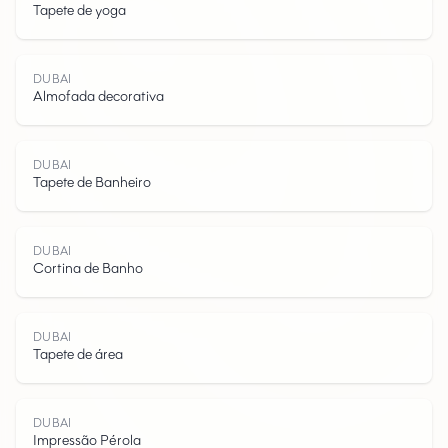
Tapete de yoga
DUBAI
Almofada decorativa
D
U
B
A
DUBAI
Tapete de Banheiro
DUBAI
Cortina de Banho
I
DUBAI
Tapete de área
DUBAI
Impressão Pérola