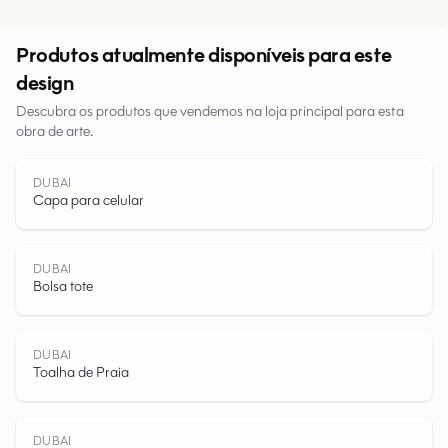
Urbano
Produtos atualmente disponíveis para este
design
Parques
Descubra os produtos que vendemos na loja principal para esta
obra de arte.
Estradas
Água
DUBAI
Capa para celular
DUBAI
Bolsa tote
DUBAI
Toalha de Praia
DUBAI