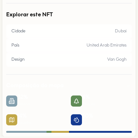
Explorar este NFT
Cidade
Dubai
País
United Arab Emirates
Design
Van Gogh
Composição do mapa
32
%
4
%
Urbano
Parques
14
%
50
%
Estradas
Água