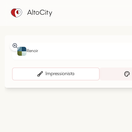
AltoCity
Renoir
Impressionista