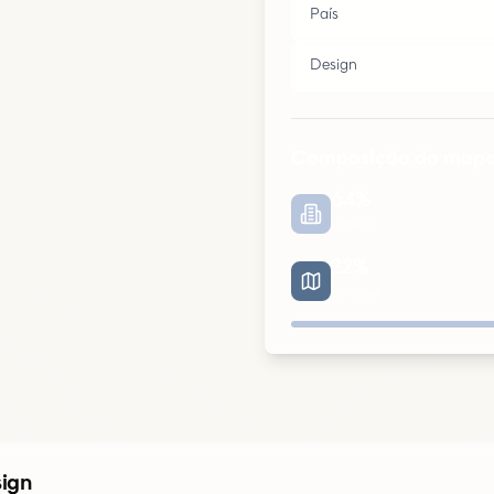
País
Design
Composição do map
64
%
Urbano
22
%
Estradas
Urbano
Parques
sign
Estradas