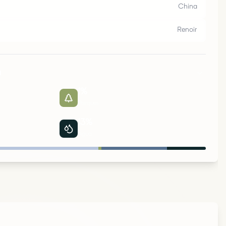
China
Renoir
a
1
%
Parques
13
%
Água