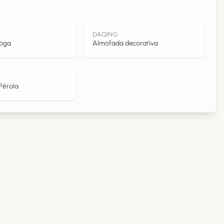
G
DAQING
yoga
Almofada decorativa
Pérola