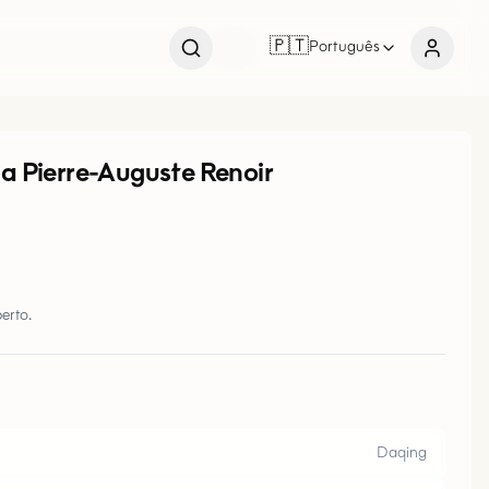
🇵🇹
Português
 a Pierre-Auguste Renoir
erto.
Daqing