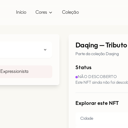
Início
Cores
Coleção
Daqing
—
Tributo
Parte da coleção Daqing
Status
Expressionista
NÃO DESCOBERTO
Este NFT ainda não foi descob
Explorar este NFT
Cidade