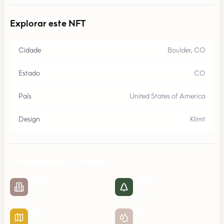
Explorar este NFT
Cidade
Boulder, CO
Estado
CO
País
United States of America
Design
Klimt
Composição do mapa
49
%
28
%
Urbano
Parques
18
%
5
%
Estradas
Água