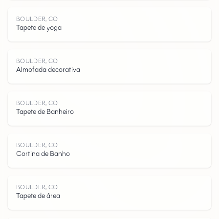
B
O
U
L
D
R
C
BOULDER, CO
Tapete de yoga
BOULDER, CO
Almofada decorativa
E
BOULDER, CO
Tapete de Banheiro
BOULDER, CO
Cortina de Banho
,
BOULDER, CO
Tapete de área