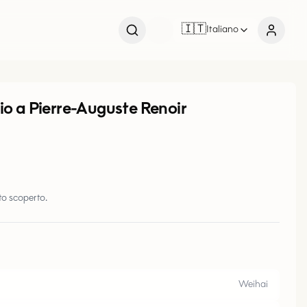
🇮🇹
Italiano
 a Pierre-Auguste Renoir
o scoperto.
Weihai