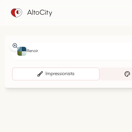
AltoCity
Renoir
Impressionista