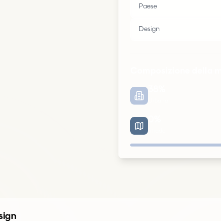
Paese
Design
Composizione della 
38
%
Urbano
0
%
Strade
Urbano
Parchi
sign
Strade