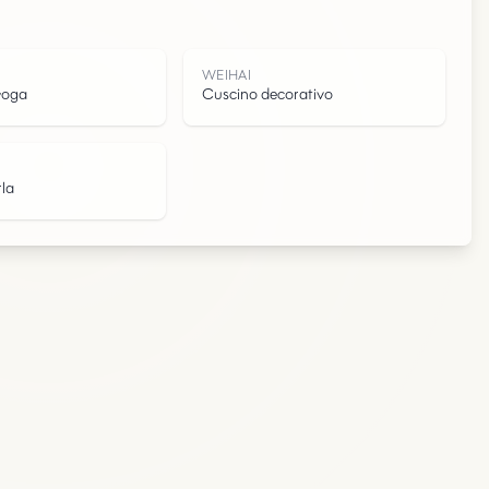
I
WEIHAI
yoga
Cuscino decorativo
la