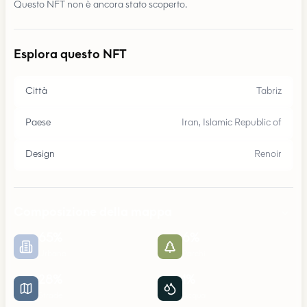
Questo NFT non è ancora stato scoperto.
Esplora questo NFT
Città
Tabriz
Paese
Iran, Islamic Republic of
Design
Renoir
Composizione della mappa
65
%
6
%
Urbano
Parchi
28
%
1
%
Strade
Acqua