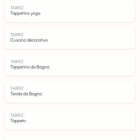
TABRIZ
Tappetino yoga
TABRIZ
Cuscino decorativo
T
A
B
R
I
TABRIZ
Tappetino da Bagno
TABRIZ
Tenda da Bagno
Z
TABRIZ
Tappeto