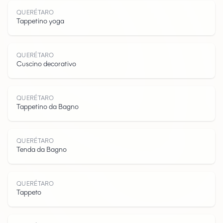
QUERÉTARO
Tappetino yoga
Q
U
E
R
É
T
R
QUERÉTARO
Cuscino decorativo
QUERÉTARO
Tappetino da Bagno
QUERÉTARO
Tenda da Bagno
QUERÉTARO
Tappeto