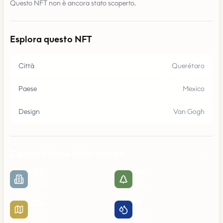
Questo NFT non è ancora stato scoperto.
Esplora questo NFT
Città
Querétaro
Paese
Mexico
Design
Van Gogh
Composizione della mappa
63
%
4
%
Urbano
Parchi
32
%
1
%
Strade
Acqua