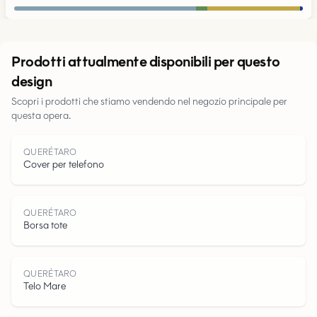
Urbano
Prodotti attualmente disponibili per questo
design
Parchi
Scopri i prodotti che stiamo vendendo nel negozio principale per
questa opera.
Strade
Acqua
QUERÉTARO
Cover per telefono
QUERÉTARO
Borsa tote
QUERÉTARO
Telo Mare