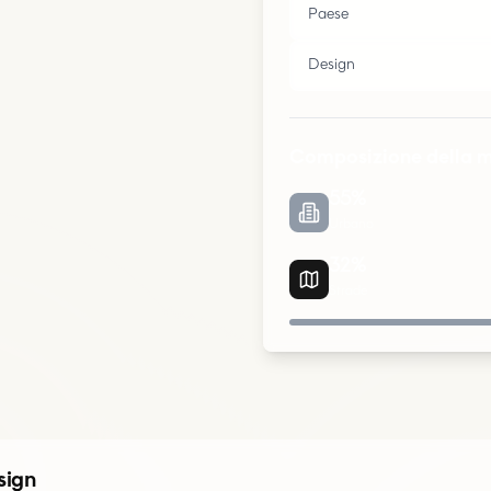
Paese
Design
Composizione della 
55
%
Urbano
32
%
Strade
Urbano
Parchi
sign
Strade