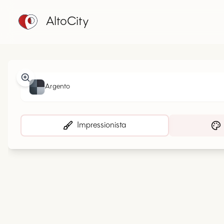
AltoCity
Argento
Impressionista