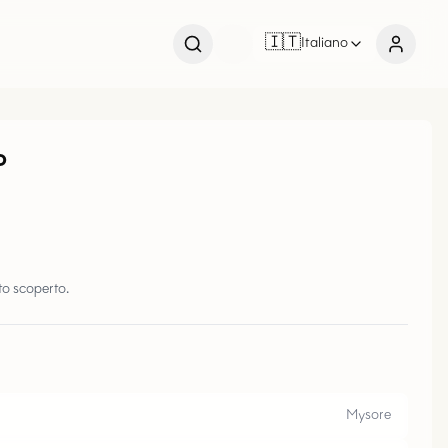
🇮🇹
Italiano
o
o scoperto.
Mysore