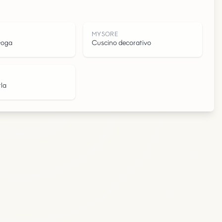
E
MYSORE
yoga
Cuscino decorativo
la