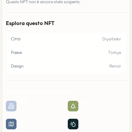
Questo NFT non è ancora stato scoperto.
Esplora questo NFT
Città
Diyarbakır
Paese
Türkiye
Design
Renoir
Composizione della mappa
80
%
19
%
Urbano
Parchi
0
%
1
%
Strade
Acqua