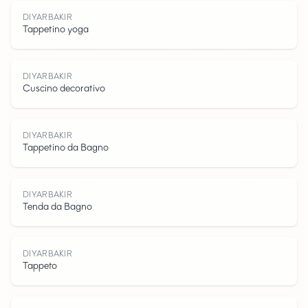
DIYARBAKIR
Tappetino yoga
D
I
Y
A
R
B
K
I
DIYARBAKIR
Cuscino decorativo
DIYARBAKIR
Tappetino da Bagno
A
DIYARBAKIR
Tenda da Bagno
DIYARBAKIR
Tappeto