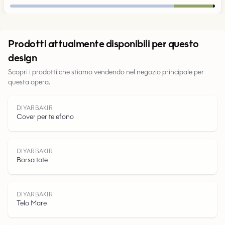
Urbano
Prodotti attualmente disponibili per questo
design
Parchi
Scopri i prodotti che stiamo vendendo nel negozio principale per
questa opera.
Strade
DIYARBAKIR
Acqua
Cover per telefono
DIYARBAKIR
Borsa tote
DIYARBAKIR
Telo Mare