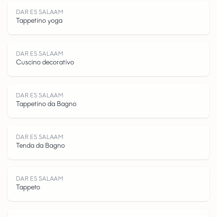
D
A
R
E
S
A
L
A
DAR ES SALAAM
Tappetino yoga
DAR ES SALAAM
Cuscino decorativo
S
DAR ES SALAAM
Tappetino da Bagno
DAR ES SALAAM
Tenda da Bagno
DAR ES SALAAM
Tappeto