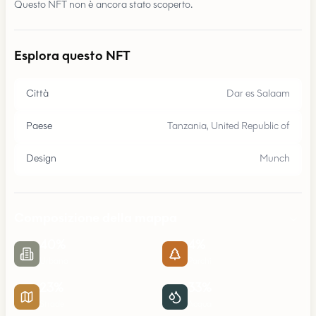
Questo NFT non è ancora stato scoperto.
Esplora questo NFT
Città
Dar es Salaam
Paese
Tanzania, United Republic of
Design
Munch
Composizione della mappa
40
%
4
%
Urbano
Parchi
23
%
33
%
Strade
Acqua