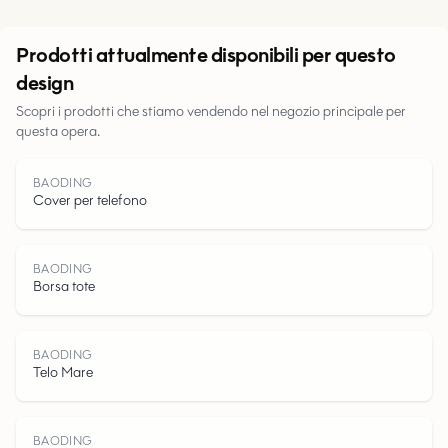
Urbano
Prodotti attualmente disponibili per questo
design
Scopri i prodotti che stiamo vendendo nel negozio principale per
questa opera.
Parchi
BAODING
Strade
Cover per telefono
Acqua
BAODING
Borsa tote
BAODING
Telo Mare
BAODING