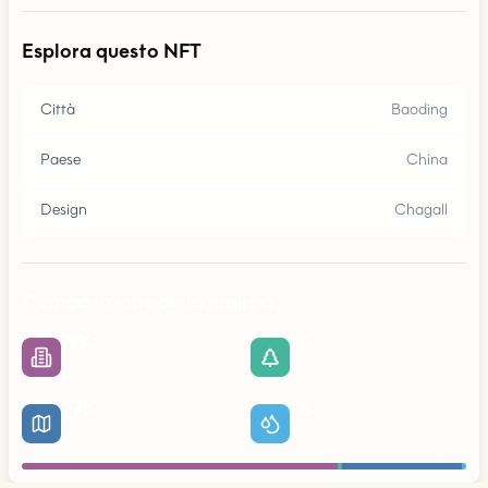
Esplora questo NFT
Città
Baoding
Paese
China
Design
Chagall
Composizione della mappa
71
%
1
%
Urbano
Parchi
27
%
1
%
Strade
Acqua