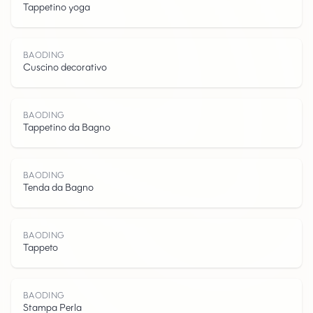
Tappetino yoga
B
A
O
D
I
BAODING
Cuscino decorativo
BAODING
Tappetino da Bagno
N
BAODING
Tenda da Bagno
BAODING
Tappeto
BAODING
Stampa Perla