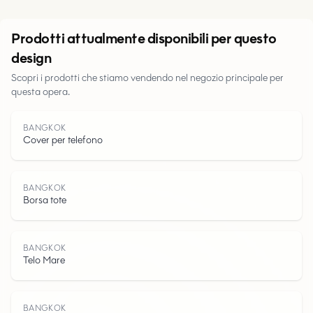
Urbano
Prodotti attualmente disponibili per questo
design
Parchi
Scopri i prodotti che stiamo vendendo nel negozio principale per
questa opera.
Strade
BANGKOK
Acqua
Cover per telefono
BANGKOK
Borsa tote
BANGKOK
Telo Mare
BANGKOK