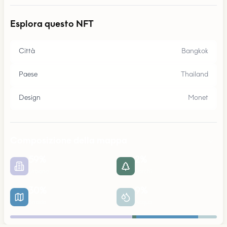
Esplora questo NFT
Città
Bangkok
Paese
Thailand
Design
Monet
Composizione della mappa
59
%
2
%
Urbano
Parchi
30
%
9
%
Strade
Acqua