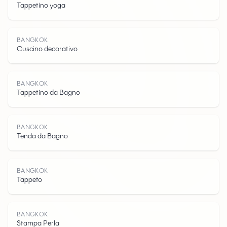
Tappetino yoga
B
A
N
G
K
BANGKOK
Cuscino decorativo
BANGKOK
Tappetino da Bagno
O
BANGKOK
Tenda da Bagno
BANGKOK
Tappeto
BANGKOK
Stampa Perla