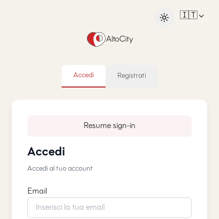
🇮🇹
AltoCity
Accedi
Registrati
Resume sign-in
Accedi
Accedi al tuo account
Email