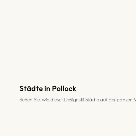
Städte in Pollock
Arequipa
Yangzhou
Sehen Sie, wie dieser Designstil Städte auf der ganzen
Pittsburgh,
Hongkong
Badematte
Teppich
PA
Duschvorhang
Strandtuch