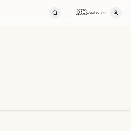
🇩🇪
Deutsch