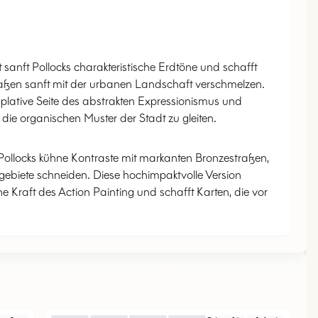
P
O
L
L
O
t sanft Pollocks charakteristische Erdtöne und schafft
aßen sanft mit der urbanen Landschaft verschmelzen.
mplative Seite des abstrakten Expressionismus und
die organischen Muster der Stadt zu gleiten.
t Pollocks kühne Kontraste mit markanten Bronzestraßen,
gebiete schneiden. Diese hochimpaktvolle Version
e Kraft des Action Painting und schafft Karten, die vor