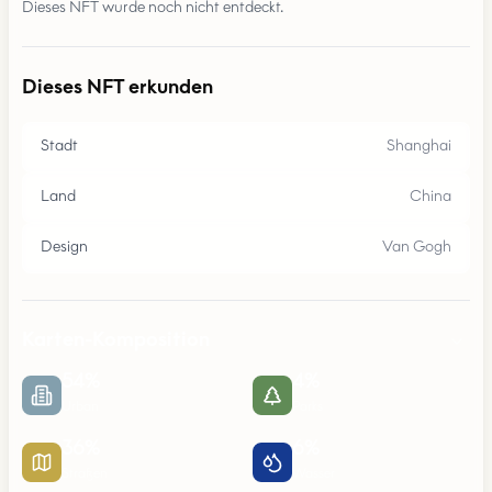
Dieses NFT wurde noch nicht entdeckt.
Dieses NFT erkunden
Stadt
Shanghai
Land
China
Design
Van Gogh
Karten-Komposition
54
%
4
%
Urban
Parks
36
%
6
%
Straßen
Wasser