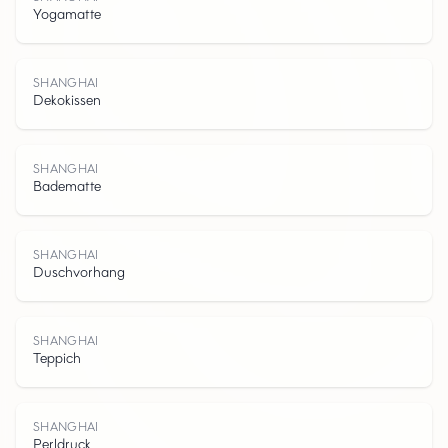
Yogamatte
S
H
A
N
G
A
SHANGHAI
Dekokissen
SHANGHAI
Badematte
H
SHANGHAI
Duschvorhang
SHANGHAI
Teppich
SHANGHAI
Perldruck