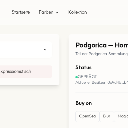
Startseite
Farben
Kollektion
Podgorica
—
Hom
Teil der Podgorica-Sammlung
Status
xpressionistisch
GEPRÄGT
Aktueller Besitzer: 0x9d46…b
Buy on
OpenSea
Blur
Magic