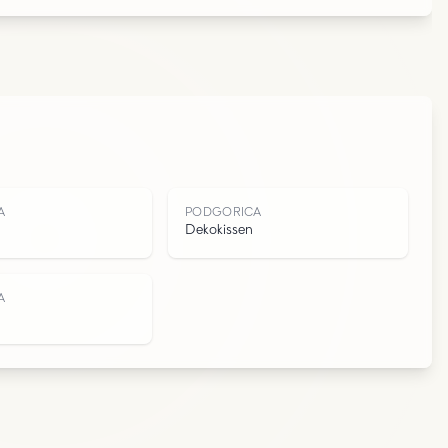
R
A
PODGORICA
Dekokissen
A