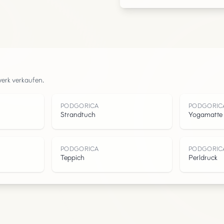
Urban
Parks
Straßen
werk verkaufen.
Wasser
PODGORICA
PODGORIC
Strandtuch
Yogamatte
PODGORICA
PODGORIC
Teppich
Perldruck