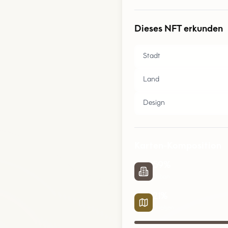
Dieses NFT erkunden
Stadt
Land
Design
Karten-Komposition
59
%
Urban
21
%
Straßen