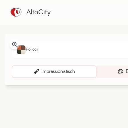
AltoCity
Pollock
Impressionistisch
E