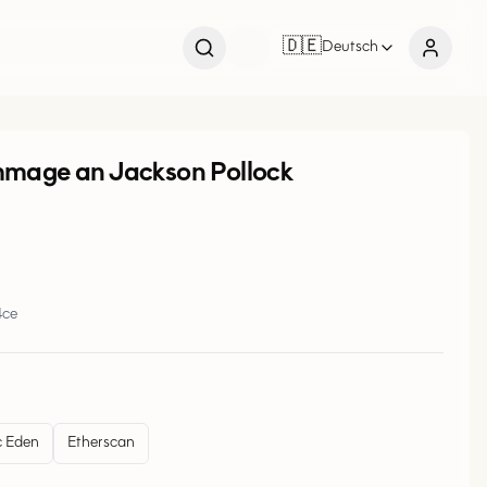
🇩🇪
Deutsch
mage an Jackson Pollock
4ce
 Eden
Etherscan