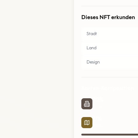
Dieses NFT erkunden
Stadt
Land
Design
Karten-Komposition
70
%
Urban
21
%
Straßen