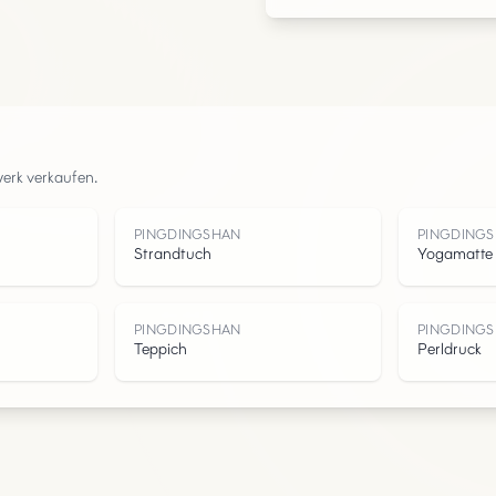
Urban
Parks
Straßen
werk verkaufen.
Wasser
PINGDINGSHAN
PINGDING
Strandtuch
Yogamatte
PINGDINGSHAN
PINGDING
Teppich
Perldruck