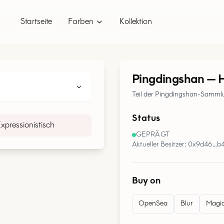
Startseite
Farben
Kollektion
Pingdingshan
—
Teil der Pingdingshan-Samml
Status
xpressionistisch
GEPRÄGT
Aktueller Besitzer: 0x9d46…b
Buy on
OpenSea
Blur
Magic