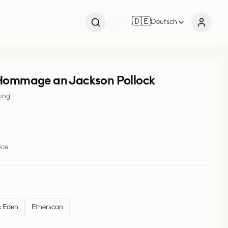
🇩🇪
Deutsch
Hommage an Jackson Pollock
ung
4ce
 Eden
Etherscan