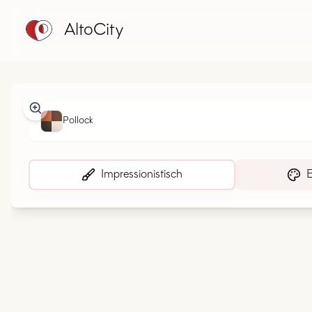
AltoCity
Pollock
Impressionistisch
E