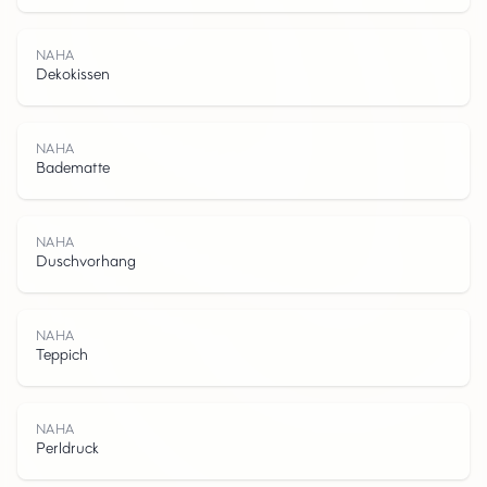
NAHA
Dekokissen
N
A
H
NAHA
Badematte
NAHA
Duschvorhang
A
NAHA
Teppich
NAHA
Perldruck