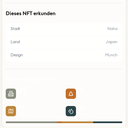
Dieses NFT erkunden
Stadt
Naha
Land
Japan
Design
Munch
Karten-Komposition
44
%
4
%
Urban
Parks
27
%
25
%
Straßen
Wasser