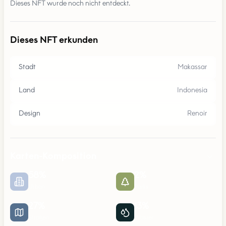
Dieses NFT wurde noch nicht entdeckt.
Dieses NFT erkunden
Stadt
Makassar
Land
Indonesia
Design
Renoir
Karten-Komposition
58
%
2
%
Urban
Parks
27
%
13
%
Straßen
Wasser