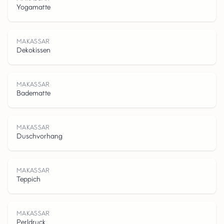
Yogamatte
M
A
K
A
S
A
MAKASSAR
Dekokissen
MAKASSAR
Badematte
S
MAKASSAR
Duschvorhang
MAKASSAR
Teppich
MAKASSAR
Perldruck