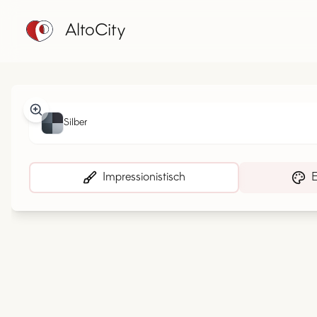
AltoCity
Silber
Impressionistisch
E