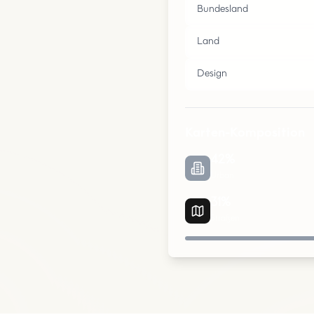
Bundesland
Land
Design
Karten-Komposition
42
%
Urban
31
%
Straßen
Urban
Parks