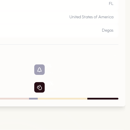
O
FL
United States of America
Degas
5
%
Parks
18
%
Wasser