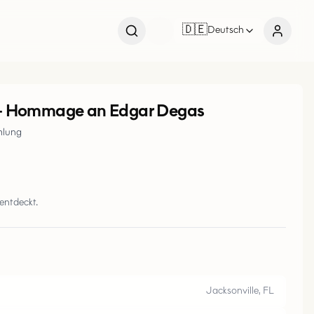
J
A
C
K
S
N
V
I
L
E
F
🇩🇪
Deutsch
—
Hommage an Edgar Degas
mlung
entdeckt.
Jacksonville, FL