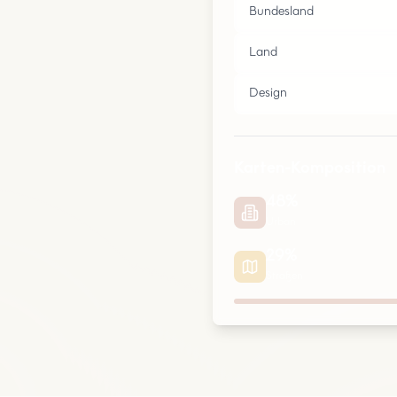
Bundesland
Land
Design
Karten-Komposition
48
%
Urban
29
%
Straßen
Urban
Parks