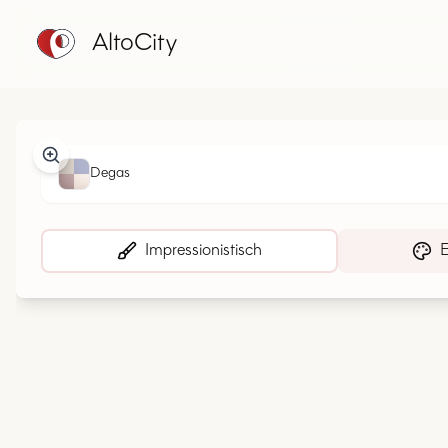
AltoCity
Degas
Impressionistisch
E