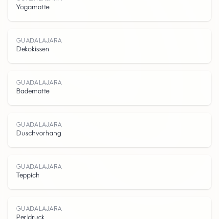
G
U
A
D
A
A
J
R
Yogamatte
GUADALAJARA
Dekokissen
L
GUADALAJARA
Badematte
GUADALAJARA
Duschvorhang
A
GUADALAJARA
Teppich
GUADALAJARA
Perldruck