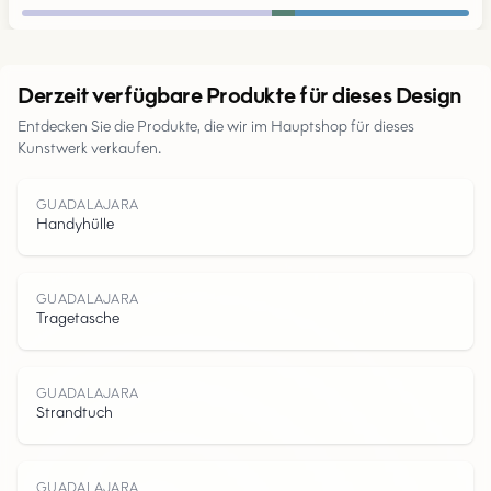
Urban
Derzeit verfügbare Produkte für dieses Design
Entdecken Sie die Produkte, die wir im Hauptshop für dieses
Parks
Kunstwerk verkaufen.
Straßen
GUADALAJARA
Handyhülle
Wasser
GUADALAJARA
Tragetasche
GUADALAJARA
Strandtuch
GUADALAJARA