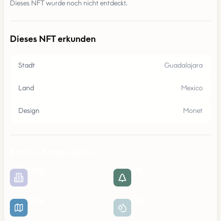
Dieses NFT wurde noch nicht entdeckt.
Dieses NFT erkunden
Stadt
Guadalajara
Land
Mexico
Design
Monet
Karten-Komposition
56
%
5
%
Urban
Parks
39
%
0
%
Straßen
Wasser