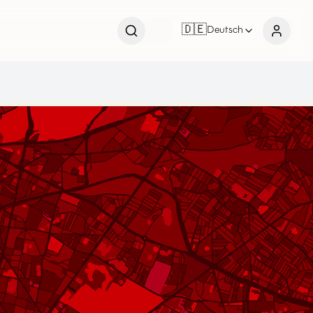
🇩🇪
Deutsch