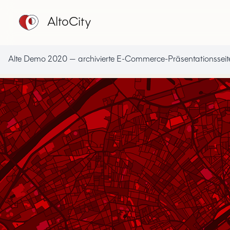
AltoCity
Alte Demo 2020 — archivierte E-Commerce-Präsentationsseite