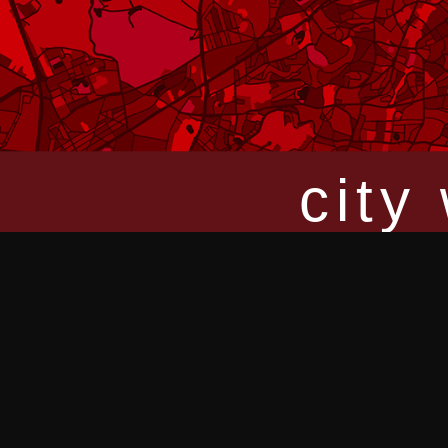
Verifizierter Designbesitz, Sammlerprämien
KONTAKT